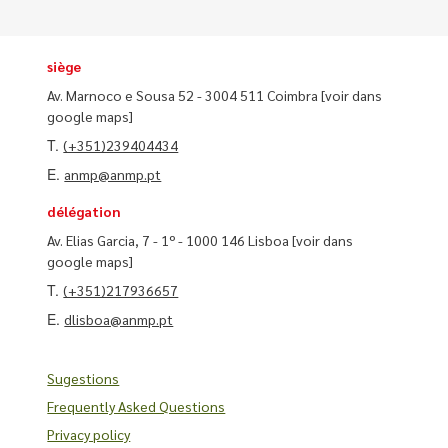
siège
Av. Marnoco e Sousa 52 - 3004 511 Coimbra
[voir dans
google maps]
T.
(+351)239404434
E.
anmp@anmp.pt
délégation
Av. Elias Garcia, 7 - 1º - 1000 146 Lisboa
[voir dans
google maps]
T.
(+351)217936657
E.
dlisboa@anmp.pt
Sugestions
Frequently Asked Questions
Privacy policy