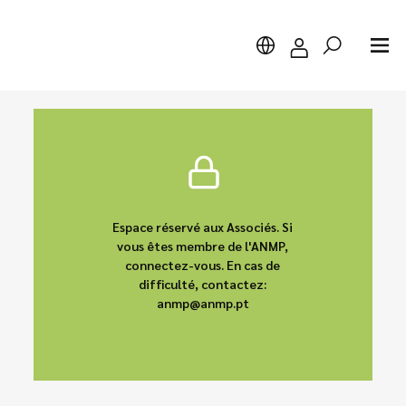
Chercher
Espace réservé aux Associés. Si
vous êtes membre de l'ANMP,
connectez-vous. En cas de
difficulté, contactez:
anmp@anmp.pt