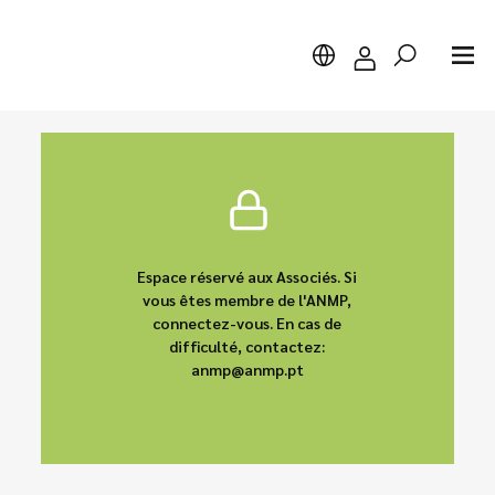
Chercher
Espace réservé aux Associés. Si
vous êtes membre de l'ANMP,
connectez-vous. En cas de
difficulté, contactez:
anmp@anmp.pt