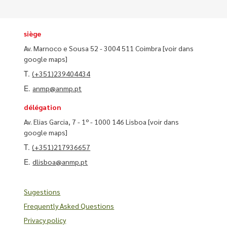
siège
Av. Marnoco e Sousa 52 - 3004 511 Coimbra
[voir dans
google maps]
T.
(+351)239404434
E.
anmp@anmp.pt
délégation
Av. Elias Garcia, 7 - 1º - 1000 146 Lisboa
[voir dans
google maps]
T.
(+351)217936657
E.
dlisboa@anmp.pt
Sugestions
Frequently Asked Questions
Privacy policy