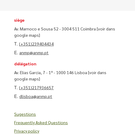
siège
Av. Marnoco e Sousa 52 - 3004 511 Coimbra
[voir dans
google maps]
T.
(+351)239404434
E.
anmp@anmp.pt
délégation
Av. Elias Garcia, 7 - 1º - 1000 146 Lisboa
[voir dans
google maps]
T.
(+351)217936657
E.
dlisboa@anmp.pt
Sugestions
Frequently Asked Questions
Privacy policy