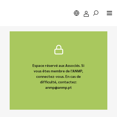
Chercher
Espace réservé aux Associés. Si
vous êtes membre de l'ANMP,
connectez-vous. En cas de
difficulté, contactez:
anmp@anmp.pt