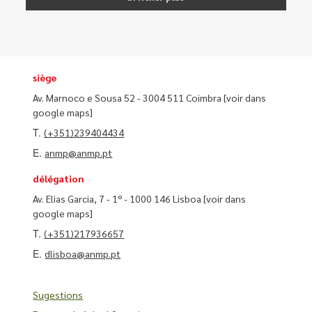
siège
Av. Marnoco e Sousa 52 - 3004 511 Coimbra
[voir dans
google maps]
T.
(+351)239404434
E.
anmp@anmp.pt
délégation
Av. Elias Garcia, 7 - 1º - 1000 146 Lisboa
[voir dans
google maps]
T.
(+351)217936657
E.
dlisboa@anmp.pt
Sugestions