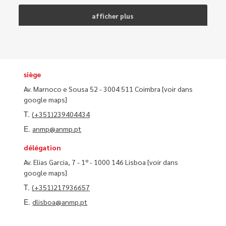
afficher plus
siège
Av. Marnoco e Sousa 52 - 3004 511 Coimbra
[voir dans
google maps]
T.
(+351)239404434
E.
anmp@anmp.pt
délégation
Av. Elias Garcia, 7 - 1º - 1000 146 Lisboa
[voir dans
google maps]
T.
(+351)217936657
E.
dlisboa@anmp.pt