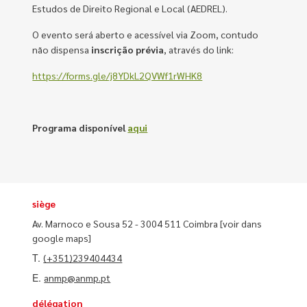
Estudos de Direito Regional e Local (AEDREL).
O evento será aberto e acessível via Zoom, contudo
não dispensa
inscrição prévia
, através do link:
https://forms.gle/j8YDkL2QVWf1rWHK8
Programa disponível
aqui
siège
Av. Marnoco e Sousa 52 - 3004 511 Coimbra
[voir dans
google maps]
T.
(+351)239404434
E.
anmp@anmp.pt
délégation