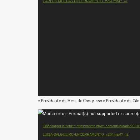
CARLOS-MOEDAS-ENCERRAMENTO_x264.mp4?_=1
:: Presidente da Mesa do Congresso e Presidente da Câm
Lecteur
Media error: Format(s) not supported or source(s
vidéo
Télécharger le fichier: https://anmp.pt/wp-content/uploads
LUISA-SALGUEIRO-ENCERRAMENTO_x264.mp4?_=2