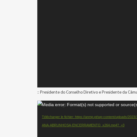
:: Presidente do Conselho Diretivo e Presidente da Câm
Lecteur
Media error: Format(s) not supported or source(s
vidéo
Télécharger le fichier: https://anmp.pt/wp-content/uploads
ANA-ABRUNHOSA-ENCERRAMENTO_x264.mp4?_=3