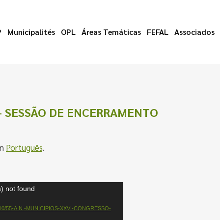
P
Municipalités
OPL
Áreas Temáticas
FEFAL
Associados
o – SESSÃO DE ENCERRAMENTO
en
Português
.
) not found
/2023/10/55-A.N.-MUNICIPIOS-XXVI-CONGRESSO-