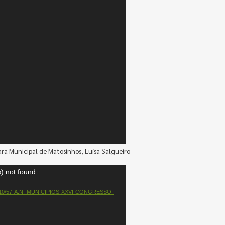
ara Municipal de Matosinhos, Luísa Salgueiro
) not found
/2023/10/57-A.N.-MUNICIPIOS-XXVI-CONGRESSO-