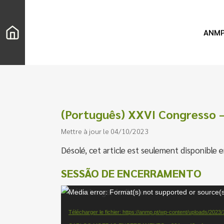
ANM
(Português) XXVI Congress
Mettre à jour le 04/10/2023
Désolé, cet article est seulement disponible 
SESSÃO DE ENCERRAMENTO
Lecteur
Media error: Format(s) not supported or source(s
vidéo
Chercher
Télécharger le fichier: https://anmp.pt/wp-content/uploads