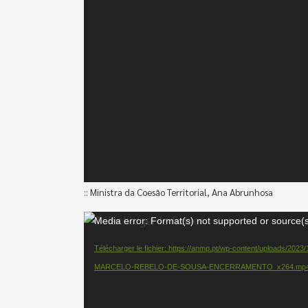
:: Ministra da Coesão Territorial, Ana Abrunhosa
Lecteur
Media error: Format(s) not supported or source(s
vidéo
Télécharger le fichier: https://anmp.pt/wp-content/uploads
MARCELO-REBELO-DE-SOUSA-ENCERRAMENTO_x264.mp4