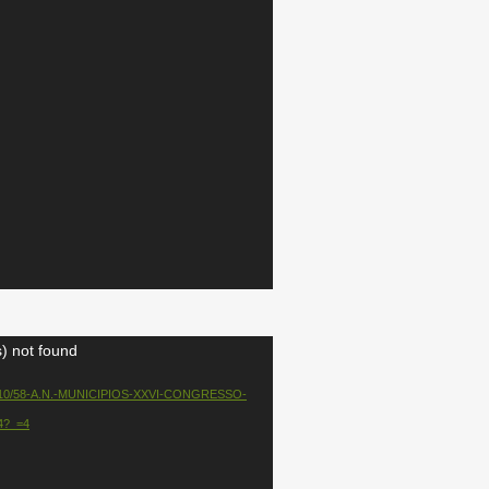
) not found
/2023/10/58-A.N.-MUNICIPIOS-XXVI-CONGRESSO-
?_=4