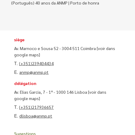
(Português) 40 anos da ANMP | Porto de honra
siège
Av. Marnoco e Sousa 52 - 3004 511 Coimbra
[voir dans
google maps]
T.
(+351)239404434
E.
anmp@anmp.pt
délégation
Av. Elias Garcia, 7 - 1º - 1000 146 Lisboa
[voir dans
google maps]
T.
(+351)217936657
E.
dlisboa@anmp.pt
Sugestions