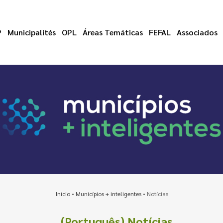
P
Municipalités
OPL
Áreas Temáticas
FEFAL
Associados
Início
•
Municípios + inteligentes
•
Notícias
(Português) Notícias