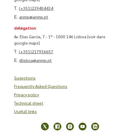
T.
(+351)239404434
E.
anmp@anmp.pt
délégation
Av. Elias Garcia, 7 - 1º - 1000 146 Lisboa
[voir dans
google maps]
T.
(+351)217936657
E.
dlisboa@anmp.pt
Sugestions
Frequently Asked Questions
Privacy policy
Technical sheet
Usefull links