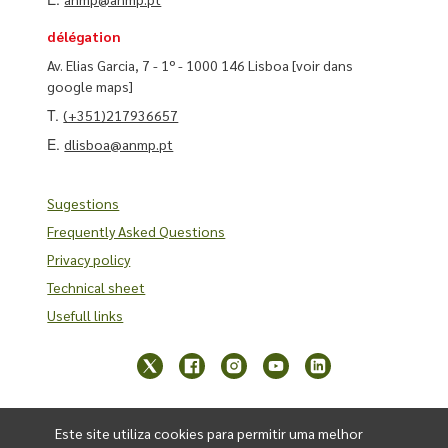
délégation
Av. Elias Garcia, 7 - 1º - 1000 146 Lisboa
[voir dans
google maps]
T.
(+351)217936657
E.
dlisboa@anmp.pt
Sugestions
Frequently Asked Questions
Privacy policy
Technical sheet
Usefull links
Este site utiliza cookies para permitir uma melhor