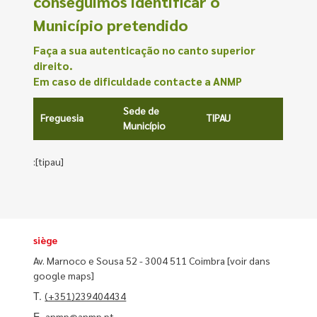
conseguimos identificar o
Município pretendido
Faça a sua autenticação no canto superior
direito.
Em caso de dificuldade contacte a ANMP
Sede de
Freguesia
TIPAU
Município
:[tipau]
siège
Av. Marnoco e Sousa 52 - 3004 511 Coimbra
[voir dans
google maps]
T.
(+351)239404434
E.
anmp@anmp.pt