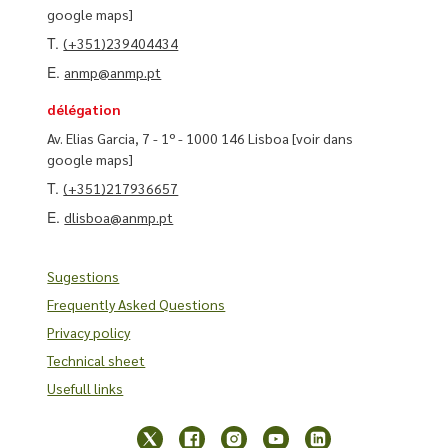
google maps]
T.
(+351)239404434
E.
anmp@anmp.pt
délégation
Av. Elias Garcia, 7 - 1º - 1000 146 Lisboa
[voir dans
google maps]
T.
(+351)217936657
E.
dlisboa@anmp.pt
Sugestions
Frequently Asked Questions
Privacy policy
Technical sheet
Usefull links