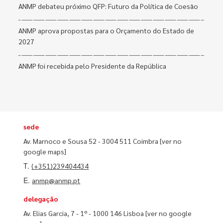
ANMP debateu próximo QFP: Futuro da Política de Coesão
ANMP aprova propostas para o Orçamento do Estado de
2027
ANMP foi recebida pelo Presidente da República
sede
Av. Marnoco e Sousa 52 - 3004 511 Coimbra
[ver no
google maps]
T.
(+351)239404434
E.
anmp@anmp.pt
delegação
Av. Elias Garcia, 7 - 1º - 1000 146 Lisboa
[ver no google