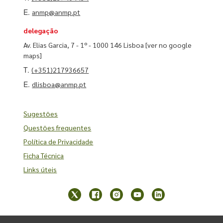
E.
anmp@anmp.pt
delegação
Av. Elias Garcia, 7 - 1º - 1000 146 Lisboa
[ver no google
maps]
T.
(+351)217936657
E.
dlisboa@anmp.pt
Sugestões
Questões frequentes
Política de Privacidade
Ficha Técnica
Links úteis