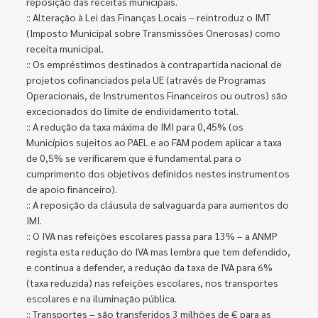
reposição das receitas municipais.
:: Alteração à Lei das Finanças Locais – reintroduz o IMT
(Imposto Municipal sobre Transmissões Onerosas) como
receita municipal.
:: Os empréstimos destinados à contrapartida nacional de
projetos cofinanciados pela UE (através de Programas
Operacionais, de Instrumentos Financeiros ou outros) são
excecionados do limite de endividamento total.
:: A redução da taxa máxima de IMI para 0,45% (os
Municípios sujeitos ao PAEL e ao FAM podem aplicar a taxa
de 0,5% se verificarem que é fundamental para o
cumprimento dos objetivos definidos nestes instrumentos
de apoio financeiro).
:: A reposição da cláusula de salvaguarda para aumentos do
IMI.
:: O IVA nas refeições escolares passa para 13% – a ANMP
regista esta redução do IVA mas lembra que tem defendido,
e continua a defender, a redução da taxa de IVA para 6%
(taxa reduzida) nas refeições escolares, nos transportes
escolares e na iluminação pública.
:: Transportes – são transferidos 3 milhões de € para as