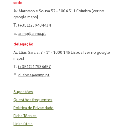
sede
Av. Marnoco e Sousa 52 - 3004 511 Coimbra
[ver no
google maps]
T.
(+351)239404434
E.
anmp@anmp.pt
delegação
Av. Elias Garcia, 7 - 1º - 1000 146 Lisboa
[ver no google
maps]
T.
(+351)217936657
E.
dlisboa@anmp.pt
Sugestões
Questões frequentes
Política de Privacidade
Ficha Técnica
Links úteis