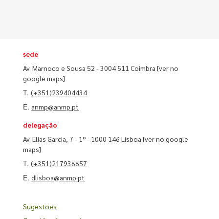
sede
Av. Marnoco e Sousa 52 - 3004 511 Coimbra
[ver no
google maps]
T.
(+351)239404434
E.
anmp@anmp.pt
delegação
Av. Elias Garcia, 7 - 1º - 1000 146 Lisboa
[ver no google
maps]
T.
(+351)217936657
E.
dlisboa@anmp.pt
Sugestões