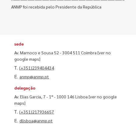
ANMP foi recebida pelo Presidente da República
sede
Av. Marnoco e Sousa 52 - 3004 511 Coimbra
[ver no
google maps]
T.
(+351)239404434
E.
anmp@anmp.pt
delegação
Av. Elias Garcia, 7 - 1º - 1000 146 Lisboa
[ver no google
maps]
T.
(+351)217936657
E.
dlisboa@anmp.pt