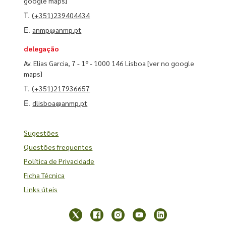
google maps]
T.
(+351)239404434
E.
anmp@anmp.pt
delegação
Av. Elias Garcia, 7 - 1º - 1000 146 Lisboa
[ver no google
maps]
T.
(+351)217936657
E.
dlisboa@anmp.pt
Sugestões
Questões frequentes
Política de Privacidade
Ficha Técnica
Links úteis