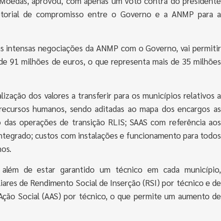
s Moedas, aprovou, com apenas um voto contra do presidente
etorial de compromisso entre o Governo e a ANMP para a
as intensas negociações da ANMP com o Governo, vai permitir
 de 91 milhões de euros, o que representa mais de 35 milhões
lização dos valores a transferir para os municípios relativos a
e recursos humanos, sendo aditadas ao mapa dos encargos as
to das operações de transição RLIS; SAAS com referência aos
tegrado; custos com instalações e funcionamento para todos
nos.
 além de estar garantido um técnico em cada município,
iares de Rendimento Social de Inserção (RSI) por técnico e de
Ação Social (AAS) por técnico, o que permite um aumento de