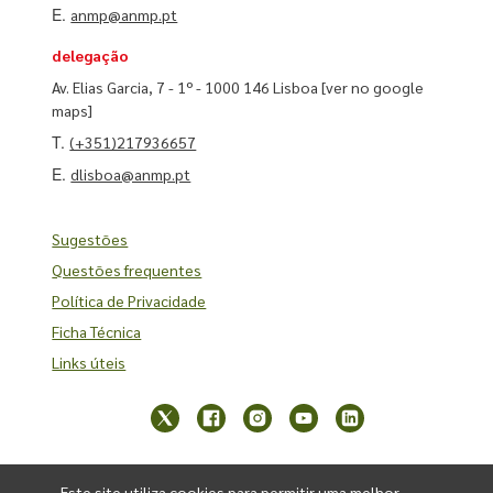
E.
anmp@anmp.pt
delegação
Av. Elias Garcia, 7 - 1º - 1000 146 Lisboa
[ver no google
maps]
T.
(+351)217936657
E.
dlisboa@anmp.pt
Sugestões
Questões frequentes
Política de Privacidade
Ficha Técnica
Links úteis
Este site utiliza cookies para permitir uma melhor