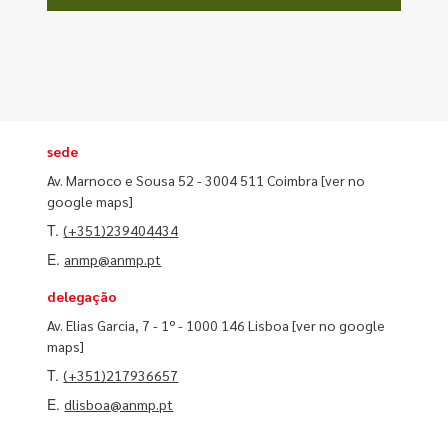
sede
Av. Marnoco e Sousa 52 - 3004 511 Coimbra
[ver no
google maps]
T.
(+351)239404434
E.
anmp@anmp.pt
delegação
Av. Elias Garcia, 7 - 1º - 1000 146 Lisboa
[ver no google
maps]
T.
(+351)217936657
E.
dlisboa@anmp.pt