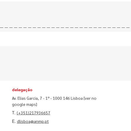
delegação
Av. Elias Garcia, 7 - 1º - 1000 146 Lisboa
[ver no
google maps]
T.
(+351)217936657
E.
dlisboa@anmp.pt