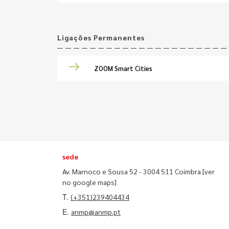
Ligações Permanentes
ZOOM Smart Cities
sede
Av. Marnoco e Sousa 52 - 3004 511 Coimbra
[ver
no google maps]
T.
(+351)239404434
E.
anmp@anmp.pt