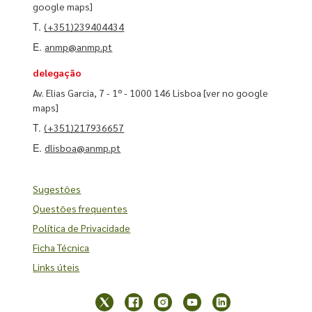
google maps]
T.
(+351)239404434
E.
anmp@anmp.pt
delegação
Av. Elias Garcia, 7 - 1º - 1000 146 Lisboa
[ver no google
maps]
T.
(+351)217936657
E.
dlisboa@anmp.pt
Sugestões
Questões frequentes
Política de Privacidade
Ficha Técnica
Links úteis