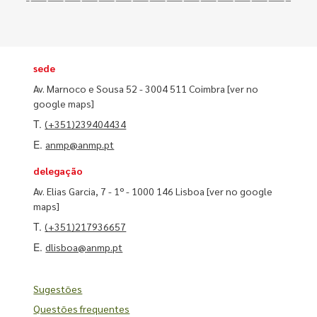
sede
Av. Marnoco e Sousa 52 - 3004 511 Coimbra
[ver no
google maps]
T.
(+351)239404434
E.
anmp@anmp.pt
delegação
Av. Elias Garcia, 7 - 1º - 1000 146 Lisboa
[ver no google
maps]
T.
(+351)217936657
E.
dlisboa@anmp.pt
Sugestões
Questões frequentes