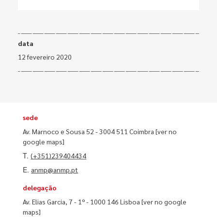
data
12 fevereiro 2020
sede
Av. Marnoco e Sousa 52 - 3004 511 Coimbra
[ver no
google maps]
T.
(+351)239404434
E.
anmp@anmp.pt
delegação
Av. Elias Garcia, 7 - 1º - 1000 146 Lisboa
[ver no google
maps]