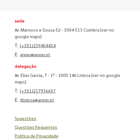
sede
Av. Marnoco e Sousa 52 - 3004 511 Coimbra
[ver no
google maps]
T.
(+351)239404434
E.
anmp@anmp.pt
delegação
Av. Elias Garcia, 7 - 1º - 1000 146 Lisboa
[ver no google
maps]
T.
(+351)217936657
E.
dlisboa@anmp.pt
Sugestões
Questões frequentes
Política de Privacidade