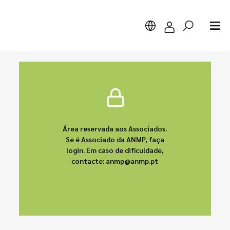
Pesquisar
Área reservada aos Associados.
Se é Associado da ANMP, faça
login. Em caso de dificuldade,
contacte: anmp@anmp.pt