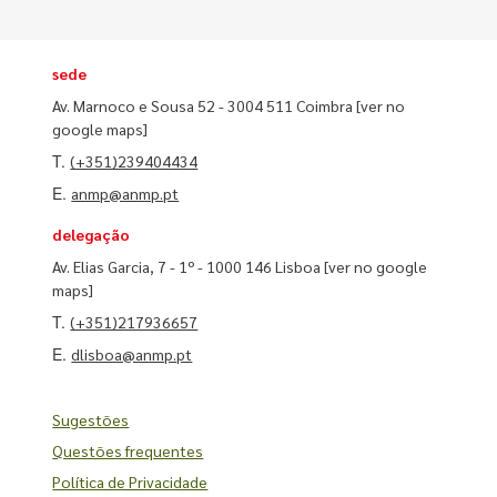
sede
Av. Marnoco e Sousa 52 - 3004 511 Coimbra
[ver no
google maps]
T.
(+351)239404434
E.
anmp@anmp.pt
delegação
Av. Elias Garcia, 7 - 1º - 1000 146 Lisboa
[ver no google
maps]
T.
(+351)217936657
E.
dlisboa@anmp.pt
Sugestões
Questões frequentes
Política de Privacidade