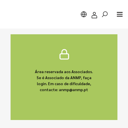
Pesquisar
Área reservada aos Associados.
Se é Associado da ANMP, faça
login. Em caso de dificuldade,
contacte: anmp@anmp.pt