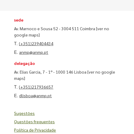
sede
Av. Marnoco e Sousa 52 - 3004 511 Coimbra
[ver no
google maps]
T.
(+351)239404434
E.
anmp@anmp.pt
delegação
Av. Elias Garcia, 7 - 1º - 1000 146 Lisboa
[ver no google
maps]
T.
(+351)217936657
E.
dlisboa@anmp.pt
Sugestões
Questões frequentes
Política de Privacidade