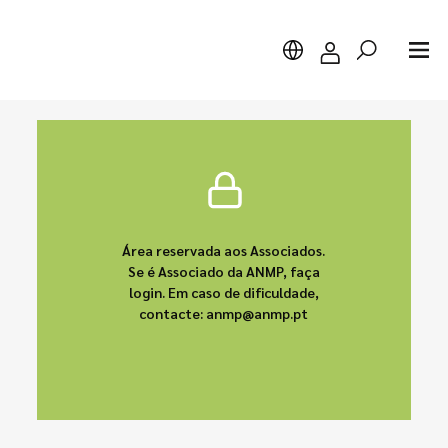
Pesquisar
Área reservada aos Associados.
Se é Associado da ANMP, faça
login. Em caso de dificuldade,
contacte: anmp@anmp.pt