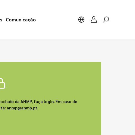
s
Comunicação
sociado da ANMP, faça login. Em caso de
acte: anmp@anmp.pt