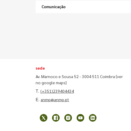
Comunicação
sede
Av. Marnoco e Sousa 52 - 3004 511 Coimbra
[ver
no google maps]
T.
(+351)239404434
E.
anmp@anmp.pt