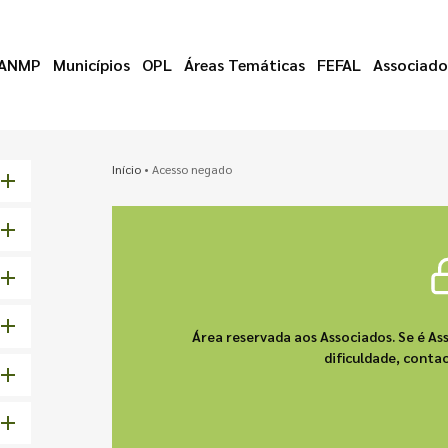
ANMP
Municípios
OPL
Áreas Temáticas
FEFAL
Associado
Início
•
Acesso negado
Área reservada aos Associados. Se é As
dificuldade, cont