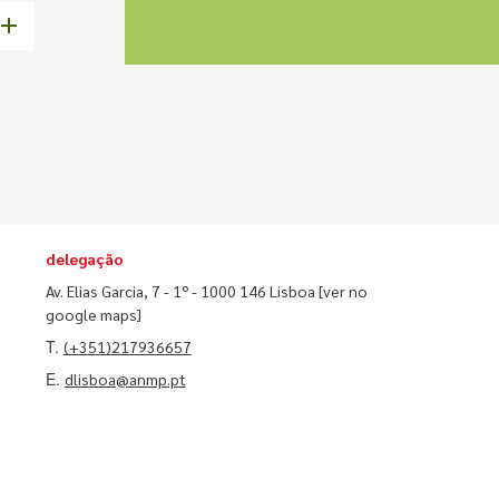
delegação
Av. Elias Garcia, 7 - 1º - 1000 146 Lisboa
[ver no
google maps]
T.
(+351)217936657
E.
dlisboa@anmp.pt