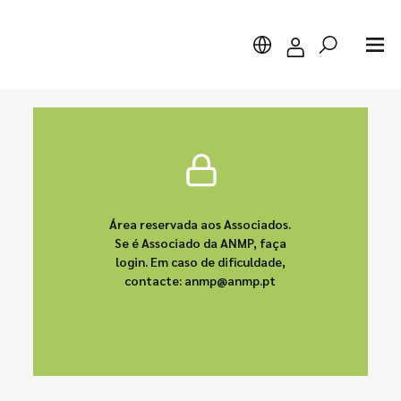
Pesquisar
Área reservada aos Associados.
Se é Associado da ANMP, faça
login. Em caso de dificuldade,
contacte: anmp@anmp.pt