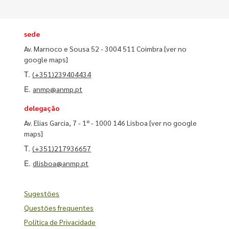
sede
Av. Marnoco e Sousa 52 - 3004 511 Coimbra
[ver no
google maps]
T.
(+351)239404434
E.
anmp@anmp.pt
delegação
Av. Elias Garcia, 7 - 1º - 1000 146 Lisboa
[ver no google
maps]
T.
(+351)217936657
E.
dlisboa@anmp.pt
Sugestões
Questões frequentes
Política de Privacidade