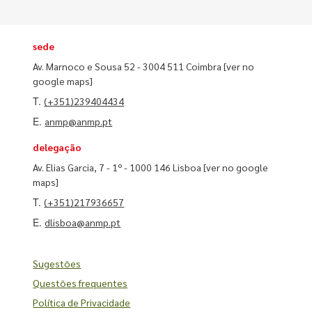
sede
Av. Marnoco e Sousa 52 - 3004 511 Coimbra
[ver no
google maps]
T.
(+351)239404434
E.
anmp@anmp.pt
delegação
Av. Elias Garcia, 7 - 1º - 1000 146 Lisboa
[ver no google
maps]
T.
(+351)217936657
E.
dlisboa@anmp.pt
Sugestões
Questões frequentes
Política de Privacidade