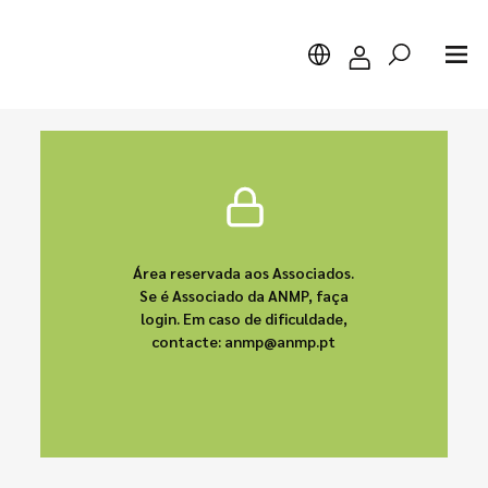
Pesquisar
Área reservada aos Associados.
Se é Associado da ANMP, faça
login. Em caso de dificuldade,
contacte: anmp@anmp.pt