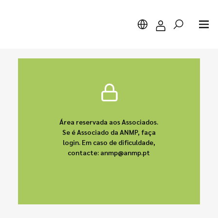
Pesquisar
Área reservada aos Associados.
Se é Associado da ANMP, faça
login. Em caso de dificuldade,
contacte: anmp@anmp.pt