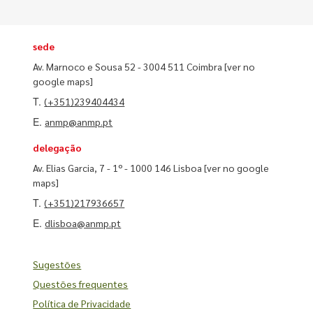
sede
Av. Marnoco e Sousa 52 - 3004 511 Coimbra
[ver no
google maps]
T.
(+351)239404434
E.
anmp@anmp.pt
delegação
Av. Elias Garcia, 7 - 1º - 1000 146 Lisboa
[ver no google
maps]
T.
(+351)217936657
E.
dlisboa@anmp.pt
Sugestões
Questões frequentes
Política de Privacidade