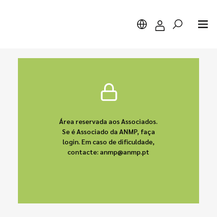
Pesquisar
Área reservada aos Associados.
Se é Associado da ANMP, faça
login. Em caso de dificuldade,
contacte: anmp@anmp.pt