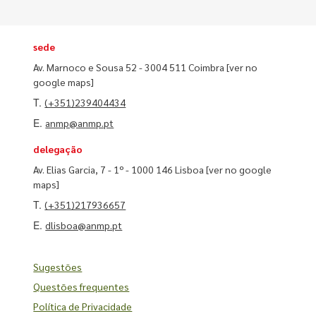
sede
Av. Marnoco e Sousa 52 - 3004 511 Coimbra
[ver no
google maps]
T.
(+351)239404434
E.
anmp@anmp.pt
delegação
Av. Elias Garcia, 7 - 1º - 1000 146 Lisboa
[ver no google
maps]
T.
(+351)217936657
E.
dlisboa@anmp.pt
Sugestões
Questões frequentes
Política de Privacidade