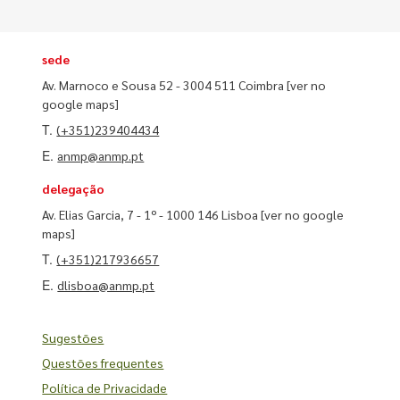
sede
Av. Marnoco e Sousa 52 - 3004 511 Coimbra
[ver no
google maps]
T.
(+351)239404434
E.
anmp@anmp.pt
delegação
Av. Elias Garcia, 7 - 1º - 1000 146 Lisboa
[ver no google
maps]
T.
(+351)217936657
E.
dlisboa@anmp.pt
Sugestões
Questões frequentes
Política de Privacidade