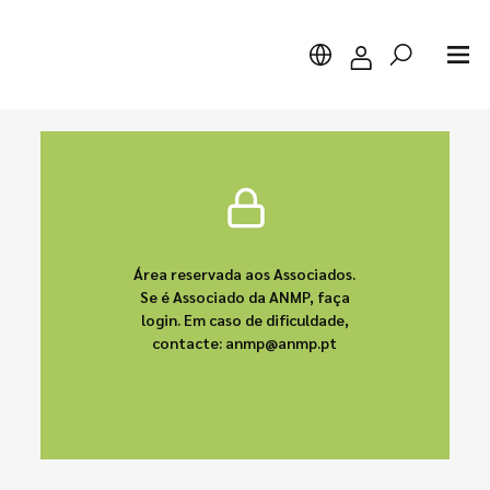
Pesquisar
Área reservada aos Associados.
Se é Associado da ANMP, faça
login. Em caso de dificuldade,
contacte: anmp@anmp.pt