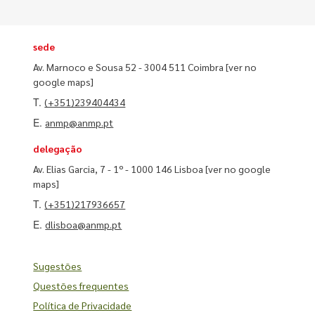
sede
Av. Marnoco e Sousa 52 - 3004 511 Coimbra
[ver no
google maps]
T.
(+351)239404434
E.
anmp@anmp.pt
delegação
Av. Elias Garcia, 7 - 1º - 1000 146 Lisboa
[ver no google
maps]
T.
(+351)217936657
E.
dlisboa@anmp.pt
Sugestões
Questões frequentes
Política de Privacidade