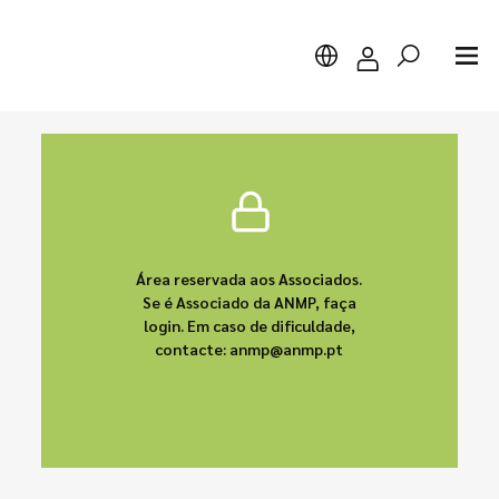
Pesquisar
Área reservada aos Associados.
Se é Associado da ANMP, faça
login. Em caso de dificuldade,
contacte: anmp@anmp.pt