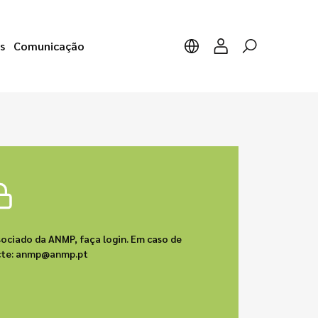
s
Comunicação
sociado da ANMP, faça login. Em caso de
acte: anmp@anmp.pt