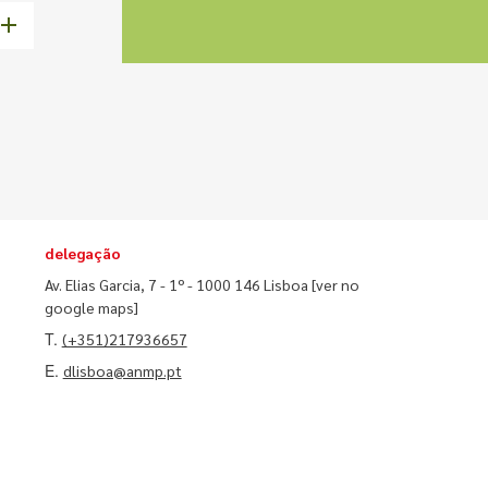
delegação
Av. Elias Garcia, 7 - 1º - 1000 146 Lisboa
[ver no
google maps]
T.
(+351)217936657
E.
dlisboa@anmp.pt