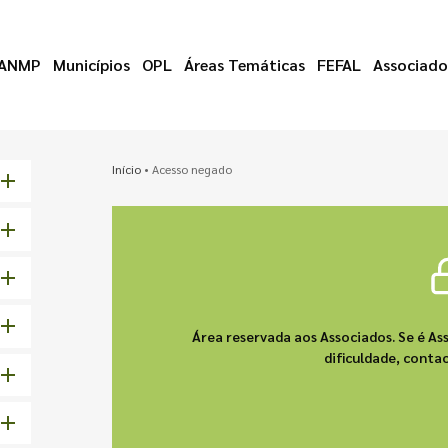
ANMP
Municípios
OPL
Áreas Temáticas
FEFAL
Associado
Início
•
Acesso negado
Área reservada aos Associados. Se é As
dificuldade, cont