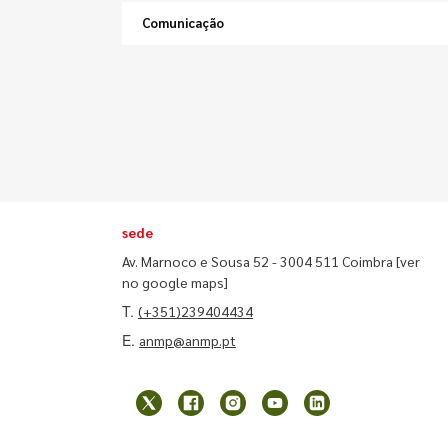
Comunicação
sede
Av. Marnoco e Sousa 52 - 3004 511 Coimbra
[ver
no google maps]
T.
(+351)239404434
E.
anmp@anmp.pt