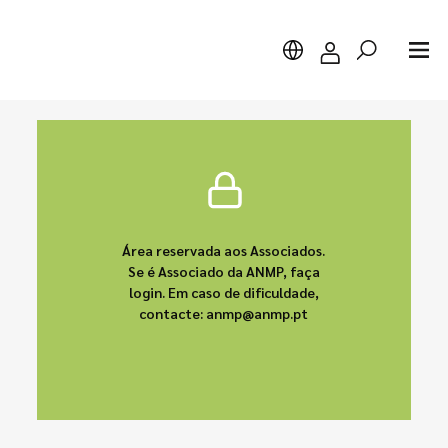
Pesquisar
Área reservada aos Associados.
Se é Associado da ANMP, faça
login. Em caso de dificuldade,
contacte: anmp@anmp.pt