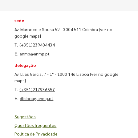
sede
Av. Marnoco e Sousa 52 - 3004 511 Coimbra
[ver no
google maps]
T.
(+351)239404434
E.
anmp@anmp.pt
delegação
Av. Elias Garcia, 7 - 1º - 1000 146 Lisboa
[ver no google
maps]
T.
(+351)217936657
E.
dlisboa@anmp.pt
Sugestões
Questões frequentes
Política de Privacidade