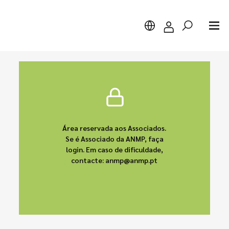
Pesquisar
Área reservada aos Associados.
Se é Associado da ANMP, faça
login. Em caso de dificuldade,
contacte: anmp@anmp.pt