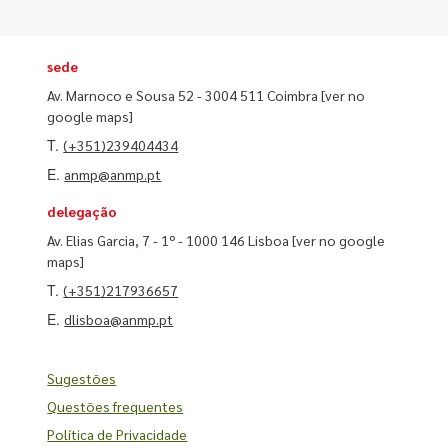
sede
Av. Marnoco e Sousa 52 - 3004 511 Coimbra
[ver no
google maps]
T.
(+351)239404434
E.
anmp@anmp.pt
delegação
Av. Elias Garcia, 7 - 1º - 1000 146 Lisboa
[ver no google
maps]
T.
(+351)217936657
E.
dlisboa@anmp.pt
Sugestões
Questões frequentes
Política de Privacidade