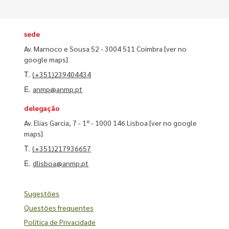
sede
Av. Marnoco e Sousa 52 - 3004 511 Coimbra
[ver no
google maps]
T.
(+351)239404434
E.
anmp@anmp.pt
delegação
Av. Elias Garcia, 7 - 1º - 1000 146 Lisboa
[ver no google
maps]
T.
(+351)217936657
E.
dlisboa@anmp.pt
Sugestões
Questões frequentes
Política de Privacidade