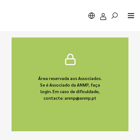
Pesquisar
Área reservada aos Associados.
Se é Associado da ANMP, faça
login. Em caso de dificuldade,
contacte: anmp@anmp.pt