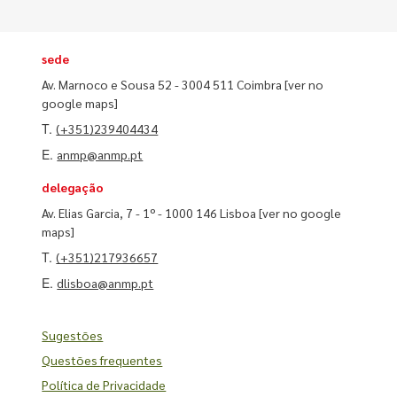
sede
Av. Marnoco e Sousa 52 - 3004 511 Coimbra
[ver no
google maps]
T.
(+351)239404434
E.
anmp@anmp.pt
delegação
Av. Elias Garcia, 7 - 1º - 1000 146 Lisboa
[ver no google
maps]
T.
(+351)217936657
E.
dlisboa@anmp.pt
Sugestões
Questões frequentes
Política de Privacidade