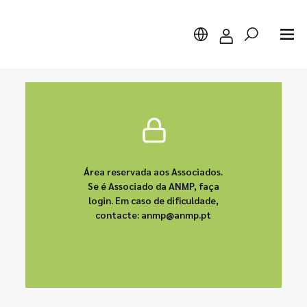
Pesquisar
Área reservada aos Associados.
Se é Associado da ANMP, faça
login. Em caso de dificuldade,
contacte: anmp@anmp.pt