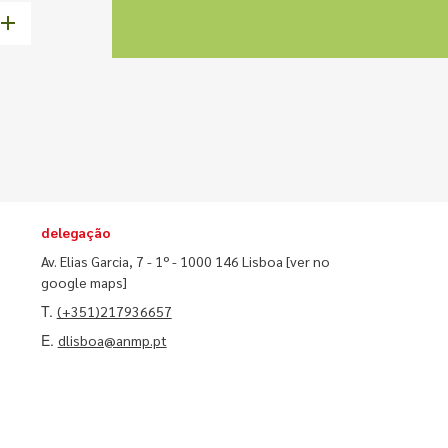
delegação
Av. Elias Garcia, 7 - 1º - 1000 146 Lisboa
[ver no
google maps]
T.
(+351)217936657
E.
dlisboa@anmp.pt