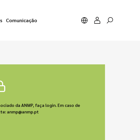
s
Comunicação
sociado da ANMP, faça login. Em caso de
acte: anmp@anmp.pt