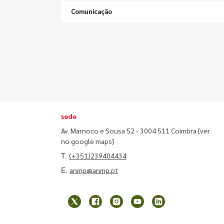
Comunicação
sede
Av. Marnoco e Sousa 52 - 3004 511 Coimbra
[ver
no google maps]
T.
(+351)239404434
E.
anmp@anmp.pt