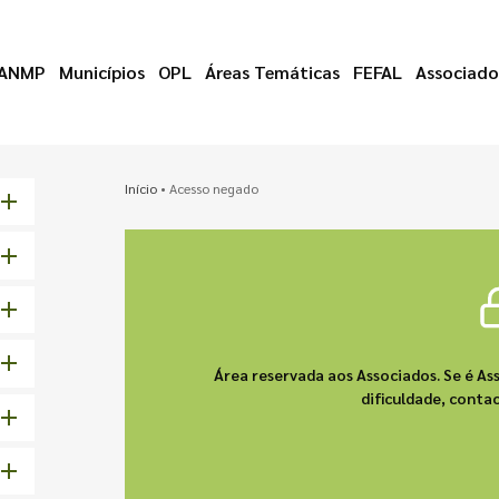
ANMP
Municípios
OPL
Áreas Temáticas
FEFAL
Associado
Início
•
Acesso negado
Área reservada aos Associados. Se é As
dificuldade, cont