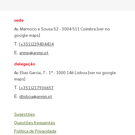
sede
Av. Marnoco e Sousa 52 - 3004 511 Coimbra
[ver no
google maps]
T.
(+351)239404434
E.
anmp@anmp.pt
delegação
Av. Elias Garcia, 7 - 1º - 1000 146 Lisboa
[ver no google
maps]
T.
(+351)217936657
E.
dlisboa@anmp.pt
Sugestões
Questões frequentes
Política de Privacidade