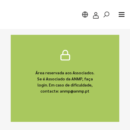
Pesquisar
Área reservada aos Associados.
Se é Associado da ANMP, faça
login. Em caso de dificuldade,
contacte: anmp@anmp.pt