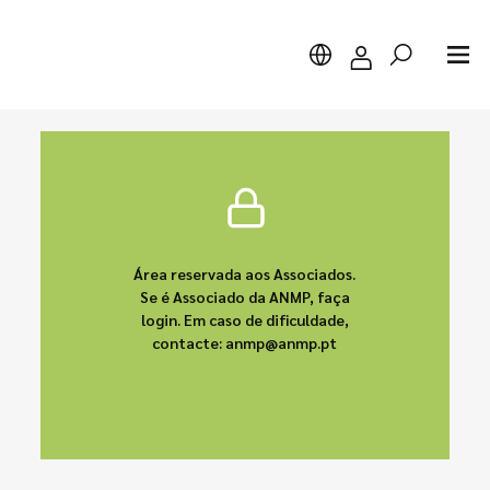
Pesquisar
Área reservada aos Associados.
Se é Associado da ANMP, faça
login. Em caso de dificuldade,
contacte: anmp@anmp.pt