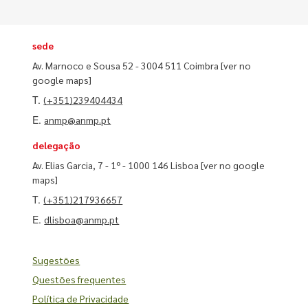
sede
Av. Marnoco e Sousa 52 - 3004 511 Coimbra
[ver no
google maps]
T.
(+351)239404434
E.
anmp@anmp.pt
delegação
Av. Elias Garcia, 7 - 1º - 1000 146 Lisboa
[ver no google
maps]
T.
(+351)217936657
E.
dlisboa@anmp.pt
Sugestões
Questões frequentes
Política de Privacidade