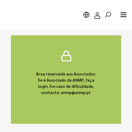
Pesquisar
Área reservada aos Associados.
Se é Associado da ANMP, faça
login. Em caso de dificuldade,
contacte: anmp@anmp.pt