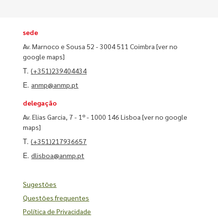
sede
Av. Marnoco e Sousa 52 - 3004 511 Coimbra
[ver no
google maps]
T.
(+351)239404434
E.
anmp@anmp.pt
delegação
Av. Elias Garcia, 7 - 1º - 1000 146 Lisboa
[ver no google
maps]
T.
(+351)217936657
E.
dlisboa@anmp.pt
Sugestões
Questões frequentes
Política de Privacidade