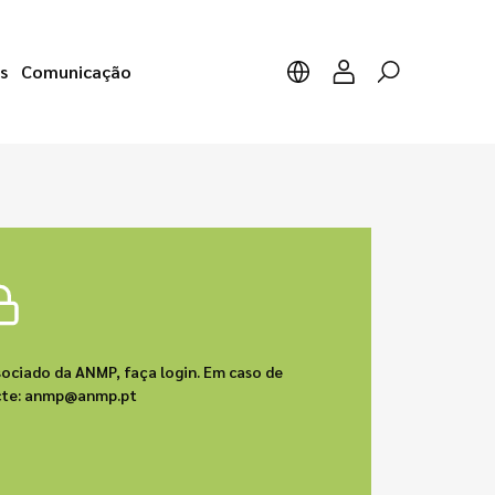
s
Comunicação
sociado da ANMP, faça login. Em caso de
acte: anmp@anmp.pt