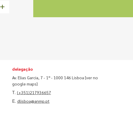
delegação
Av. Elias Garcia, 7 - 1º - 1000 146 Lisboa
[ver no
google maps]
T.
(+351)217936657
E.
dlisboa@anmp.pt