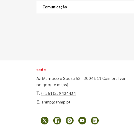
Comunicação
sede
Av. Marnoco e Sousa 52 - 3004 511 Coimbra
[ver
no google maps]
T.
(+351)239404434
E.
anmp@anmp.pt