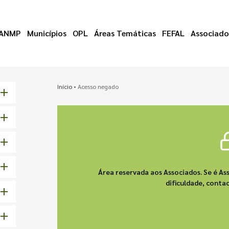
ANMP
Municípios
OPL
Áreas Temáticas
FEFAL
Associado
Início
•
Acesso negado
Área reservada aos Associados. Se é As
dificuldade, cont