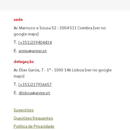
sede
Av. Marnoco e Sousa 52 - 3004 511 Coimbra
[ver no
google maps]
T.
(+351)239404434
E.
anmp@anmp.pt
delegação
Av. Elias Garcia, 7 - 1º - 1000 146 Lisboa
[ver no google
maps]
T.
(+351)217936657
E.
dlisboa@anmp.pt
Sugestões
Questões frequentes
Política de Privacidade