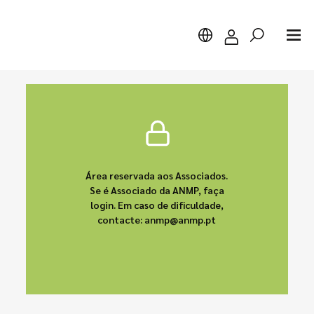
Pesquisar
Área reservada aos Associados.
Se é Associado da ANMP, faça
login. Em caso de dificuldade,
contacte: anmp@anmp.pt