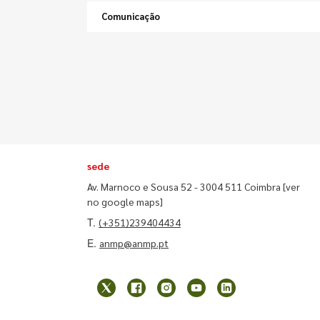
Comunicação
sede
Av. Marnoco e Sousa 52 - 3004 511 Coimbra
[ver
no google maps]
T.
(+351)239404434
E.
anmp@anmp.pt