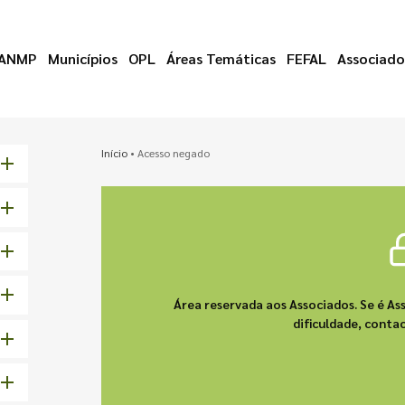
ANMP
Municípios
OPL
Áreas Temáticas
FEFAL
Associado
Início
•
Acesso negado
Área reservada aos Associados. Se é As
dificuldade, cont