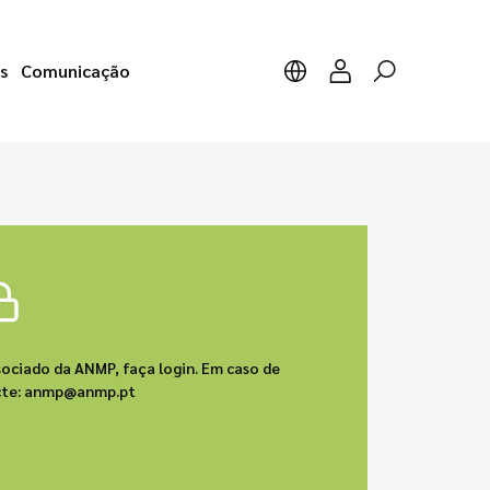
s
Comunicação
sociado da ANMP, faça login. Em caso de
acte: anmp@anmp.pt