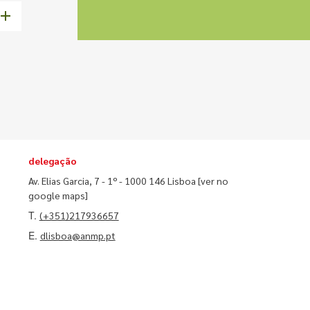
delegação
Av. Elias Garcia, 7 - 1º - 1000 146 Lisboa
[ver no
google maps]
T.
(+351)217936657
E.
dlisboa@anmp.pt