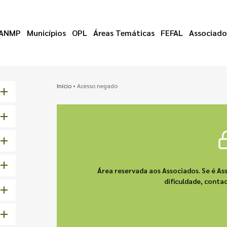
ANMP
Municípios
OPL
Áreas Temáticas
FEFAL
Associado
Início
•
Acesso negado
Área reservada aos Associados. Se é As
dificuldade, cont