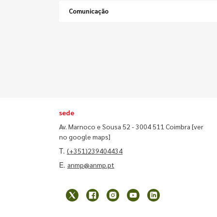
Comunicação
sede
Av. Marnoco e Sousa 52 - 3004 511 Coimbra
[ver
no google maps]
T.
(+351)239404434
E.
anmp@anmp.pt