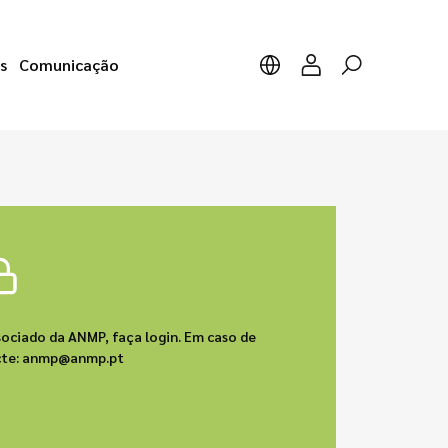
s
Comunicação
sociado da ANMP, faça login. Em caso de
acte: anmp@anmp.pt