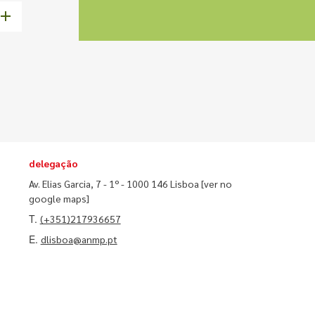
delegação
Av. Elias Garcia, 7 - 1º - 1000 146 Lisboa
[ver no
google maps]
T.
(+351)217936657
E.
dlisboa@anmp.pt