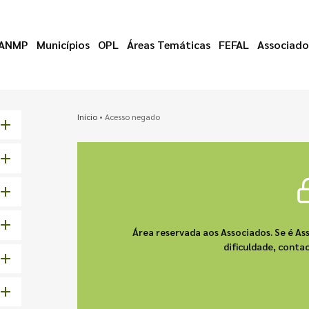
ANMP
Municípios
OPL
Áreas Temáticas
FEFAL
Associado
Início
•
Acesso negado
Área reservada aos Associados. Se é As
dificuldade, cont