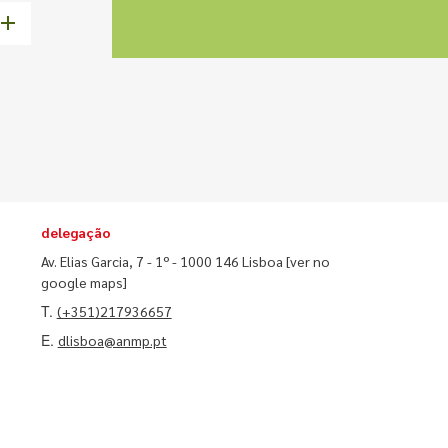
delegação
Av. Elias Garcia, 7 - 1º - 1000 146 Lisboa
[ver no
google maps]
T.
(+351)217936657
E.
dlisboa@anmp.pt