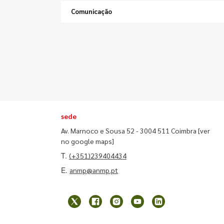
Comunicação
sede
Av. Marnoco e Sousa 52 - 3004 511 Coimbra
[ver
no google maps]
T.
(+351)239404434
E.
anmp@anmp.pt