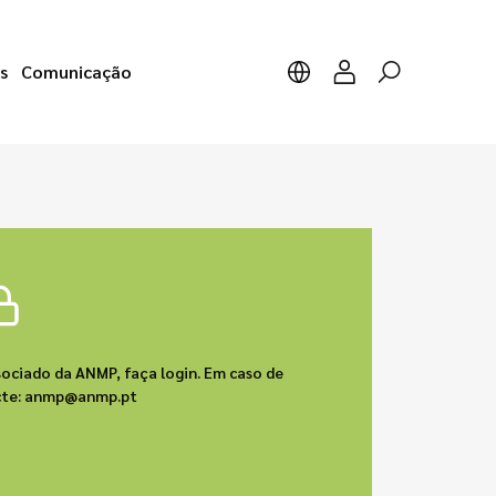
s
Comunicação
sociado da ANMP, faça login. Em caso de
acte: anmp@anmp.pt