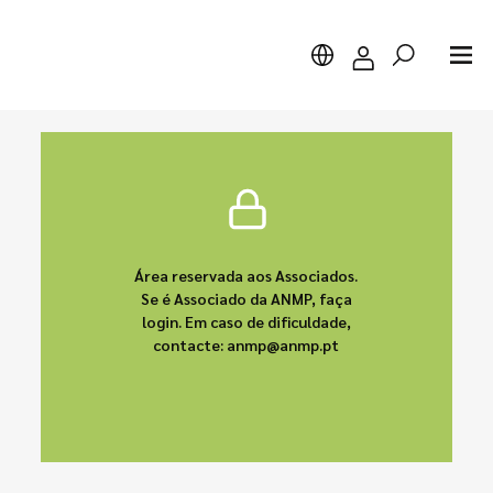
Pesquisar
Área reservada aos Associados.
Se é Associado da ANMP, faça
login. Em caso de dificuldade,
contacte: anmp@anmp.pt