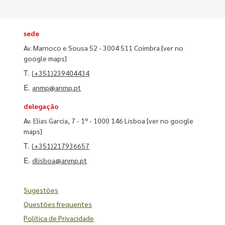
sede
Av. Marnoco e Sousa 52 - 3004 511 Coimbra
[ver no
google maps]
T.
(+351)239404434
E.
anmp@anmp.pt
delegação
Av. Elias Garcia, 7 - 1º - 1000 146 Lisboa
[ver no google
maps]
T.
(+351)217936657
E.
dlisboa@anmp.pt
Sugestões
Questões frequentes
Política de Privacidade